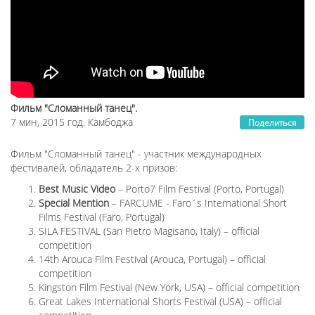
Фильм "Сломанный танец".
7 мин, 2015 год. Камбоджа
Поделиться
Фильм "Сломанный танец" - участник международных
фестивалей, обладатель 2-х призов:
Best Music Video
– Porto7 Film Festival (Porto, Portugal)
Special Mention
– FARCUME - Faro´s International Short
Films Festival (Faro, Portugal)
SILA FESTIVAL (San Pietro Magisano, Italy) – official
competition
14th Arouca Film Festival (Arouca, Portugal) – official
competition
Kingston Film Festival (New York, USA) – official competition
Great Lakes International Shorts Festival (USA) – official