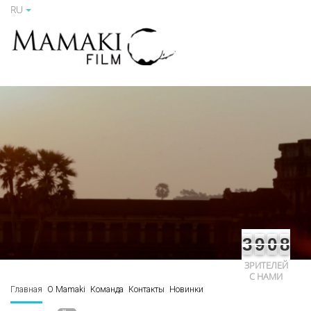
RU
3
9
0
8
ЗРИТЕЛЕЙ
С НАМИ
Главная
О Mamaki
Команда
Контакты
Новинки