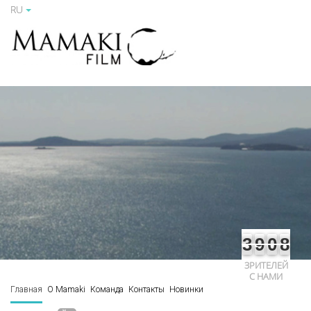
RU
3
9
0
8
ЗРИТЕЛЕЙ
С НАМИ
Главная
О Mamaki
Команда
Контакты
Новинки