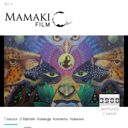
RU
3
9
0
8
ЗРИТЕЛЕЙ
С НАМИ
Главная
О Mamaki
Команда
Контакты
Новинки