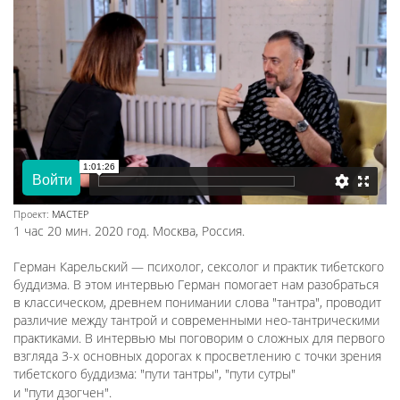
Проект:
МАСТЕР
1 час 20 мин. 2020 год. Москва, Россия.
Герман Карельский — психолог, сексолог и практик тибетского
буддизма. В этом интервью Герман помогает нам разобраться
в классическом, древнем понимании слова "тантра", проводит
различие между тантрой и современными нео-тантрическими
практиками. В интервью мы поговорим о сложных для первого
взгляда 3-х основных дорогах к просветлению с точки зрения
тибетского буддизма: "пути тантры", "пути сутры"
и "пути дзогчен".