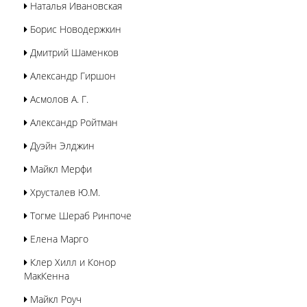
Наталья Ивановская
Борис Новодержкин
Дмитрий Шаменков
Александр Гиршон
Асмолов А. Г.
Александр Ройтман
Дуэйн Элджин
Майкл Мерфи
Хрусталев Ю.М.
Тогме Шераб Ринпоче
Елена Марго
Клер Хилл и Конор
МакКенна
Майкл Роуч