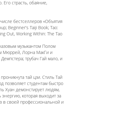
. Его страсть, обаяние,
м числе бестселлеров «Объятия
; Beginner's Taiji Book; Tao:
ng Out, Working Within: The Tao
джазовым музыкантом Полом
м Мюррей, Лорна МакГи и
Демпстера; трубач Гай мало, и
проникнута тай цзи. Стиль Тай
од позволяет студентам быстро
Аль Хуан демонстирует людям,
ь энергию, которая выходит за
ов в своей профессиональной и