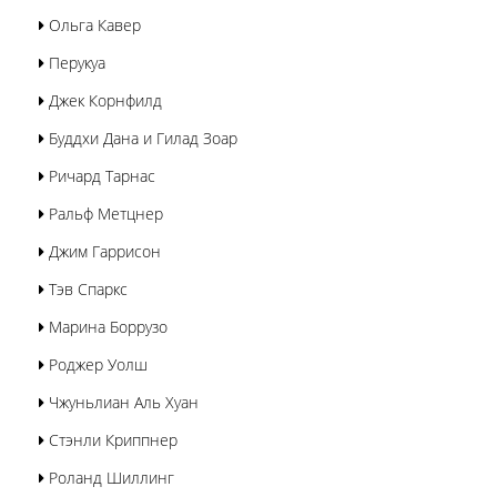
Ольга Кавер
Перукуа
Джек Корнфилд
Буддхи Дана и Гилад Зоар
Ричард Тарнас
Ральф Метцнер
Джим Гаррисон
Тэв Спаркс
Марина Боррузо
Роджер Уолш
Чжуньлиан Аль Хуан
Стэнли Криппнер
Роланд Шиллинг