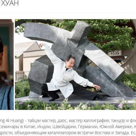
 ХУАН
ang Al Huang) - тайцзи мастер, даос, мастер каллиграфии, танцор и 
 семинары в Китае, Индии, Швейцарии, Германии, Южной Америке, 
рости, объединяющим катализатором встречи Востока и Запада. Е