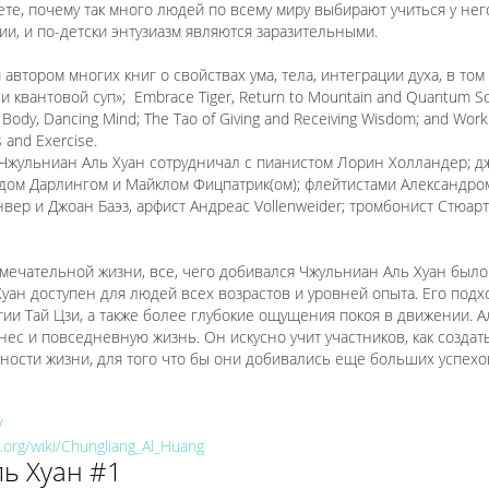
те, почему так много людей по всему миру выбирают учиться у него
ии, и по-детски энтузиазм являются заразительными.
автором многих книг о свойствах ума, тела, интеграции духа, в то
 квантовой суп»; Embrace Tiger, Return to Mountain and Quantum Soup
Body, Dancing Mind; The Tao of Giving and Receiving Wisdom; and Worki
s and Exercise.
 Чжульниан Аль Хуан сотрудничал с пианистом Лорин Холландер; 
дом Дарлингом и Майклом Фицпатрик(ом); флейтистами Александро
ер и Джоан Баэз, арфист Андреас Vollenweider; тромбонист Стюарт 
мечательной жизни, все, чего добивался Чжульниан Аль Хуан было 
Хуан доступен для людей всех возрастов и уровней опыта. Его подх
гии Тай Цзи, а также более глубокие ощущения покоя в движении. 
знес и повседневную жизнь. Он искусно учит участников, как создат
ности жизни, для того что бы они добивались еще больших успех
/
a.org/wiki/Chungliang_Al_Huang
ль Хуан #1