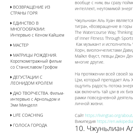
вообще с ним, вы сразу пойме
ВОЗВРАЩЕНИЕ ИЗ
интеллект, неутомимой энерг
СТРАНЫ ГОРЯ
Чжульниан Аль Хуан является 
ЕДИНСТВО В
тигра», «Возвращение в горы и
МНОГООБРАЗИИ:
The Watercourse Way; Thinking 
Интервью с Кеном Кайшем
of Inner Fitness Through Sport
Как музыкант и исполнитель
МАСТЕР
Хорн, виолончелистами Дави
МАТРИЦЫ РОЖДЕНИЯ.
Майкл Фауст, певцы Джон Денв
Короткометражный фильм
многие другие.
со Станиславом Грофом
На протяжении всей своей за
ДЕГУСТАЦИИ С
Цзи, который преподает Аль 
ЛЕОНИДОМ КРОЛЕМ
ощутить радость потока энер
как включить тай цзи в их би
ДАО ТВОРЧЕСТВА. Фильм-
рамки повседневной деятель
интервью с Арнольдом и
личной жизни.
Эми Минделл
LIFE COACHING
Сайт
https://livingtao.org/about
Википедия
https://en.wikipedi
ГОЛОСА ГОРОДА
10. Чжуньлиан А