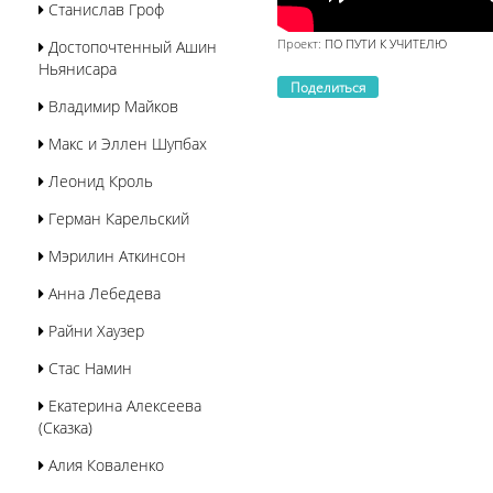
Станислав Гроф
Проект:
ПО ПУТИ К УЧИТЕЛЮ
Достопочтенный Ашин
Ньянисара
Поделиться
Владимир Майков
Макс и Эллен Шупбах
Леонид Кроль
Герман Карельский
Мэрилин Аткинсон
Анна Лебедева
Райни Хаузер
Стас Намин
Екатерина Алексеева
(Сказка)
Алия Коваленко