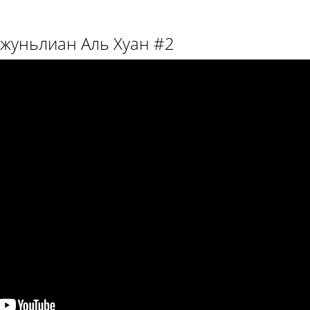
Чжуньлиан Аль Хуан #2