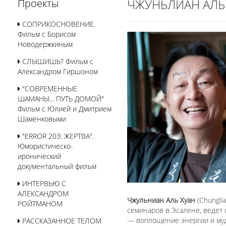
ЧЖУНЬЛИАН АЛЬ
Проекты
СОПРИКОСНОВЕНИЕ.
Фильм с Борисом
Новодержкиным
СЛЫШИШЬ? Фильм с
Александром Гиршоном
"СОВРЕМЕННЫЕ
ШАМАНЫ... ПУТЬ ДОМОЙ"
Фильм с Юлией и Дмитрием
Шаменковыми
"ERROR 203: ЖЕРТВА".
Юмористическо-
иронический
документальный фильм
ИНТЕРВЬЮ С
АЛЕКСАНДРОМ
Чжульниан Аль Хуан
(Chungli
РОЙТМАНОМ
семинаров в Эсалене, ведет
— воплощение энергии и муд
РАССКАЗАННОЕ ТЕЛОМ