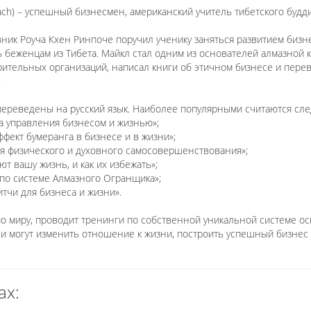
Roach) – успешный бизнесмен, американский учитель тибетского буд
.
вник Роуча Кхен Ринпоче поручил ученику заняться развитием бизн
беженцам из Тибета. Майкл стал одним из основателей алмазной к
ительных организаций, написал книги об этичном бизнесе и перев
.
ереведены на русский язык. Наиболее популярными считаются сл
а управления бизнесом и жизнью»;
фект бумеранга в бизнесе и в жизни»;
ия физического и духовного самосовершенствования»;
т вашу жизнь, и как их избежать»;
е по системе Алмазного Огранщика»;
тчи для бизнеса и жизни».
по миру, проводит тренинги по собственной уникальной системе о
ли могут изменить отношение к жизни, построить успешный бизнес
ах: