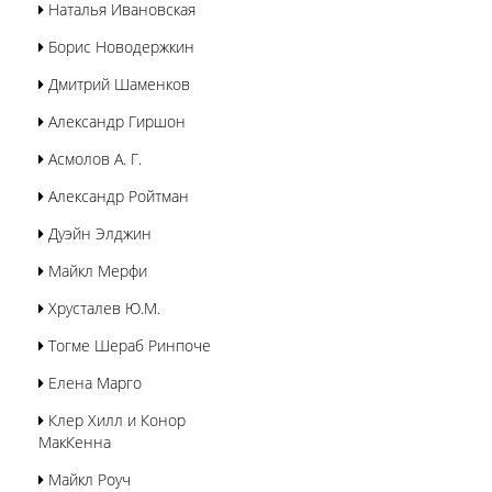
Наталья Ивановская
Борис Новодержкин
Дмитрий Шаменков
Александр Гиршон
Асмолов А. Г.
Александр Ройтман
Дуэйн Элджин
Майкл Мерфи
Хрусталев Ю.М.
Тогме Шераб Ринпоче
Елена Марго
Клер Хилл и Конор
МакКенна
Майкл Роуч