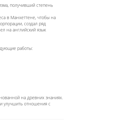
дизма, получивший степень
еса в Манхеттене, чтобы на
орпорации, создал ряд
ел на английский язык
едующие работы:
снованной на древних знаниях.
 и улучшить отношения с