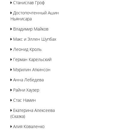
Станислав Гроф
Достопочтенный Ашин
Ньянисара
Владимир Майков
Макс и Эллен Шупбах
Леонид Кроль
Герман Карельский
Мэрилин Аткинсон
Анна Лебедева
Райни Хаузер
Стас Намин
Екатерина Алексеева
(Сказка)
Алия Коваленко