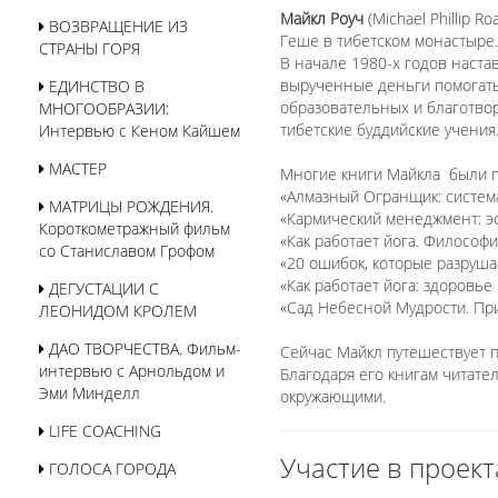
Майкл Роуч
(Michael Phillip 
ВОЗВРАЩЕНИЕ ИЗ
Геше в тибетском монастыре
СТРАНЫ ГОРЯ
В начале 1980-х годов наста
вырученные деньги помогать 
ЕДИНСТВО В
образовательных и благотвор
МНОГООБРАЗИИ:
тибетские буддийские учения
Интервью с Кеном Кайшем
МАСТЕР
Многие книги Майкла были п
«Алмазный Огранщик: систем
МАТРИЦЫ РОЖДЕНИЯ.
«Кармический менеджмент: эф
Короткометражный фильм
«Как работает йога. Философ
со Станиславом Грофом
«20 ошибок, которые разрушаю
«Как работает йога: здоровь
ДЕГУСТАЦИИ С
«Сад Небесной Мудрости. При
ЛЕОНИДОМ КРОЛЕМ
ДАО ТВОРЧЕСТВА. Фильм-
Сейчас Майкл путешествует 
интервью с Арнольдом и
Благодаря его книгам читате
Эми Минделл
окружающими.
LIFE COACHING
Участие в проект
ГОЛОСА ГОРОДА