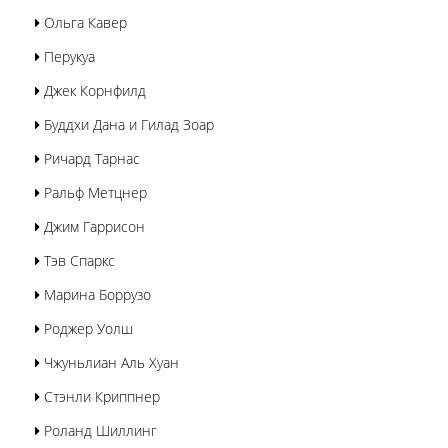
Ольга Кавер
Перукуа
Джек Корнфилд
Буддхи Дана и Гилад Зоар
Ричард Тарнас
Ральф Метцнер
Джим Гаррисон
Тэв Спаркс
Марина Боррузо
Роджер Уолш
Чжуньлиан Аль Хуан
Стэнли Криппнер
Роланд Шиллинг