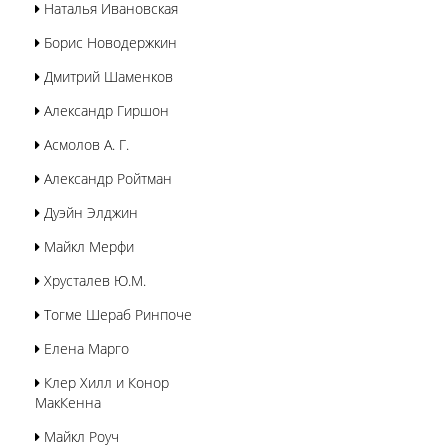
Наталья Ивановская
Борис Новодержкин
Дмитрий Шаменков
Александр Гиршон
Асмолов А. Г.
Александр Ройтман
Дуэйн Элджин
Майкл Мерфи
Хрусталев Ю.М.
Тогме Шераб Ринпоче
Елена Марго
Клер Хилл и Конор
МакКенна
Майкл Роуч