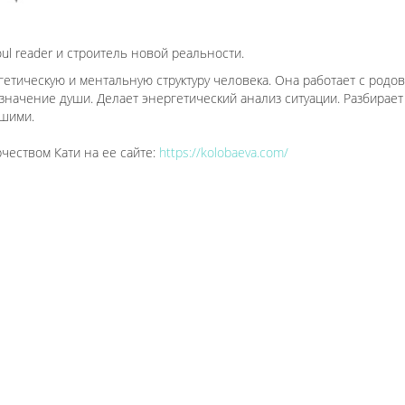
oul reader и строитель новой реальности.
ргетическую и ментальную структуру человека. Она работает с род
азначение души. Делает энергетический анализ ситуации. Разбира
ршими.
чеством Кати на ее сайте:
https://kolobaeva.com/