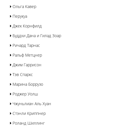
Ольга Кавер
Перукуа
Джек Корнфилд
Буддхи Дана и Гилад Зоар
Ричард Тарнас
Ральф Метцнер
Джим Гаррисон
Тэв Спаркс
Марина Боррузо
Роджер Уолш
Чжуньлиан Аль Хуан
Стэнли Криппнер
Роланд Шиллинг