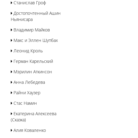
Станислав Гроф
Достопочтенный Ашин
Ньянисара
Владимир Майков
Макс и Эллен Шупбах
Леонид Кроль
Герман Карельский
Мэрилин Аткинсон
Анна Лебедева
Райни Хаузер
Стас Намин
Екатерина Алексеева
(Сказка)
Алия Коваленко