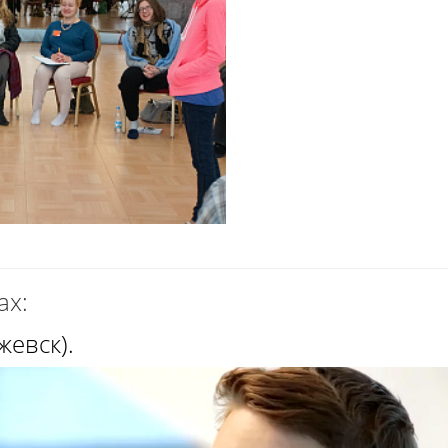
ах:
жевск).