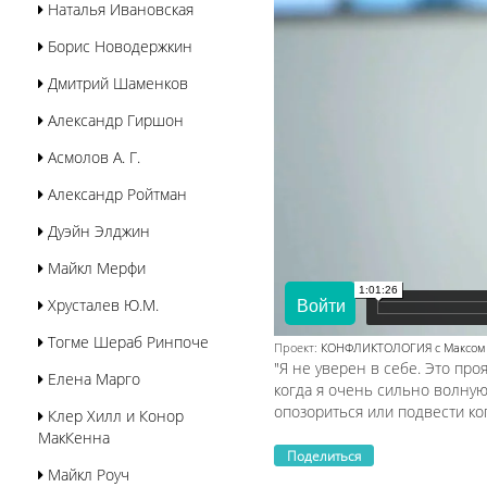
Наталья Ивановская
Борис Новодержкин
Дмитрий Шаменков
Александр Гиршон
Асмолов А. Г.
Александр Ройтман
Дуэйн Элджин
Майкл Мерфи
Хрусталев Ю.М.
Тогме Шераб Ринпоче
Проект:
КОНФЛИКТОЛОГИЯ с Максом и 
"Я не уверен в себе. Это проя
Елена Марго
когда я очень сильно волную
опозориться или подвести ког
Клер Хилл и Конор
МакКенна
Поделиться
Майкл Роуч