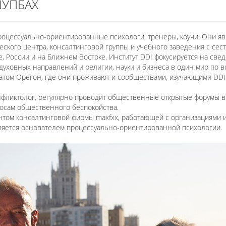
ШУПБАХ
роцессуально-ориентированные психологи, тренеры, коучи. Они я
ического центра, консалтинговой группы и учебного заведения с се
е, России и на Ближнем Востоке. Институт DDI фокусируется на св
 духовных направлений и религии, науки и бизнеса в один мир по в
атом Орегон, где они проживают и сообществами, изучающими DDI
нфликтолог, регулярно проводит общественные открытые форумы в г
осам общественного беспокойства.
нтом консалтинговой фирмы maxfxx, работающей с организациями и
ляется основателем процессуально-ориентированной психологии.