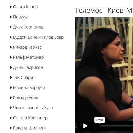
Ольга Кавер
Телемост Киев-М
Перукуа
Джек Корнфилд
Буддхи Дана и Гилад Зоар
Ричард Тарнас
Ральф Метцнер
Джим Гаррисон
Тэв Спаркс
Марина Боррузо
Роджер Уолш
Чжуньлиан Аль Хуан
Стэнли Криппнер
Роланд Шиллинг