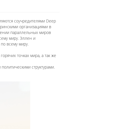
вляются соучредителями Deep
стринскими организациями в
едении параллельных миров
сему миру. Эллен и
 по всему миру.
орячих точках мира, а так же
 политическими структурами.