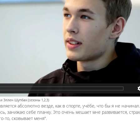
Эллен Шупбах (сезоны 1,2,3)
вляется абсолютно везде, как в спорте, учёбе, что бы я не начинал.
сь, занижаю себе планку. Это очень мешает мне развивается, стра
о-то, сковывает меня".