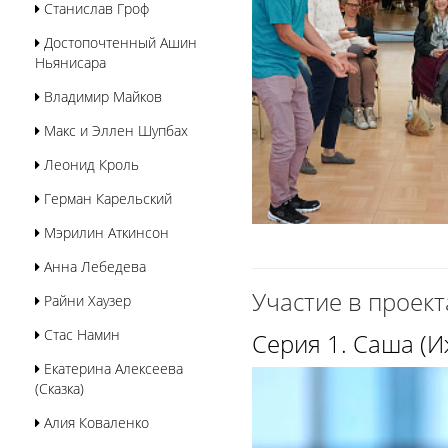
Станислав Гроф
Достопочтенный Ашин
Ньянисара
Владимир Майков
Макс и Эллен Шупбах
Леонид Кроль
Герман Карельский
Мэрилин Аткинсон
Анна Лебедева
Участие в проект
Райни Хаузер
Стас Намин
Серия 1. Саша (И
Екатерина Алексеева
(Сказка)
Алия Коваленко