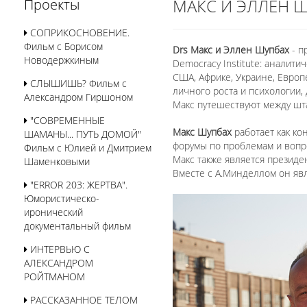
МАКС И ЭЛЛЕН 
Проекты
СОПРИКОСНОВЕНИЕ.
Фильм с Борисом
Drs Макс и Эллен Шупбах
- п
Новодержкиным
Democracy Institute: аналит
США, Африке, Украине, Европ
СЛЫШИШЬ? Фильм с
личного роста и психологии,
Александром Гиршоном
Макс путешествуют между шт
"СОВРЕМЕННЫЕ
Макс Шупбах
работает как ко
ШАМАНЫ... ПУТЬ ДОМОЙ"
форумы по проблемам и вопр
Фильм с Юлией и Дмитрием
Макс также является президе
Шаменковыми
Вместе с А.Минделлом он яв
"ERROR 203: ЖЕРТВА".
Юмористическо-
иронический
документальный фильм
ИНТЕРВЬЮ С
АЛЕКСАНДРОМ
РОЙТМАНОМ
РАССКАЗАННОЕ ТЕЛОМ